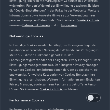
autohaus@brumm.vapn.de
Einwilligung jederzeit mit Wirkung zum Zeitpunkt des Widerrufs
widerrufen. Für den Widerruf der Einwilligung beachten Sie bitte
die "Cookie-Einstellungen" in der Fußzeile der Webseite. Weitere
Kontaktdaten herunterladen
Informationen sowie konkrete Hinweise zur Verwendung Ihrer
personenbezogenen Daten finden Sie in unserer
Cookie Richtlinie
,
unserem
Datenschutzhinweis
und im
Impressum
.
Öffnungszeiten
Notwendige Cookies
Notwendige Cookies werden benötigt, um Ihnen grundlegende
Funktionen während der Nutzung der Webseite zur Verfügung zu
Verkauf
stellen. Zu diesen Funktionen gehört z. B. der
Geöffnet bis
18:00
Fahrzeugkonfigurator oder der Ensighten Privacy Manager (unser
Einwilligungsmanagementtool). Der Ensighten Privacy Manager
verwendet Cookies, um Informationen darüber zu speichern, ob
Service
und wenn ja, für welche Kategorien von Cookies Benutzer ihre
Geöffnet bis
16:45
Einwilligung erteilt haben. Weitere Informationen zum Ensighten
Privacy Manager, sowie zu Ihren Rechten als betroffene Person
können Sie in unserer
Cookie Richtlinie
nachlesen.
Teile- & Zubehörverkauf
Geöffnet bis
17:00
Performance Cookies
Performance Cookies sammeln Informationen