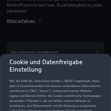
ReifenPremium auf max. Zuverlässigkeit zu jeder
Jahreszeit.
Mehr erfahren
Serviceberater kontaktieren
Cookie und Datenfreigabe
Einstellung
Servicetermin vereinbaren
Wir, die AUDI AG, Auto-Union-Straße 1, 85057 Ingolstadt, allein
oder in Zusammenarbeit mit unseren verbundenen Unternehmen
und Partnern ("Wir", "Unser"), nutzen auf unserer Website
eigene und Dienste Dritter, die Cookies und ähnliche Technologien
verwenden ("Dienste"), die uns helfen, unsere Website zu
Werner Brumm GmbH
verbessern, den Datenverkehr und die Nutzung zu analysieren
und auf Ihre Interessen zugeschnittene Inhalte anzuzeigen,